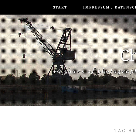
SKIP TO CONLANDSCAPET
MENU
START
IMPRESSUM / DATENSC
Ch
40 years of photogra
TAG A