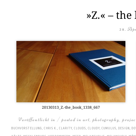
»Z.« – the
28. Apr
20130313_Z.-the_book_1338_667
Veröffentlicht in / posted in
art
,
photography
,
projec
BUCHVORSTELLUNG
,
CHRIS K.
,
CLARITY
,
CLOUDS
,
CLOUDY
,
CUMULUS
,
DESIGN
,
DO