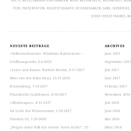
KÄLTE
,
MECKLENBURG-VORPOMMERN
,
MEER
,
MELANCHOLIE
,
MELANCHOLY
,
MÖW
PIER
,
PRESENTATION
,
REISEFOTOGRAFIE
,
REISEGEDANKEN
,
SAND
,
SEEBRÜCKE
VIDEO FREEZE FRAMES
,
W
NEUESTE BEITRÄGE
ARCHIVES
»Selbstrealisation« Wladimir Kalistratow ‒
Juni 2023
Eröffnungsrede, 6-4-2023
September 201
»Linie und Raum« Norbert Kricke, 9-17-2017
Juli 2017
Mies van der Rohe Haus, 12-17-2016
Juni 2017
Kronenburg, 7-13-2017
Februar 2017
Pfarrkirche Liebfrauen, 6-10-2017
November 2016
»Mindscapes«, 6-11-2017
Juli 2016
Im Licht der Wintersonne, 1-29-2017
Juni 2016
Phoenix III, 7-26-2009
Mai 2016
„Vergiss mein Volk die treuen Toten nicht!“, 11-
März 2016