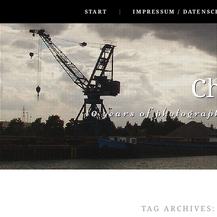
SKIP TO CONLANDSCAPET
MENU
START
IMPRESSUM / DATENSC
Ch
40 years of photogra
TAG ARCHIVES