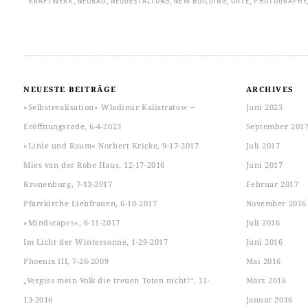
KRAFTWERK
,
NEUBAU
,
NEUGESTALTUNG
,
NEW BUILDING
,
ORTE
,
PHOTOGRAPHY
NEUESTE BEITRÄGE
ARCHIVES
»Selbstrealisation« Wladimir Kalistratow ‒
Juni 2023
Eröffnungsrede, 6-4-2023
September 201
»Linie und Raum« Norbert Kricke, 9-17-2017
Juli 2017
Mies van der Rohe Haus, 12-17-2016
Juni 2017
Kronenburg, 7-13-2017
Februar 2017
Pfarrkirche Liebfrauen, 6-10-2017
November 2016
»Mindscapes«, 6-11-2017
Juli 2016
Im Licht der Wintersonne, 1-29-2017
Juni 2016
Phoenix III, 7-26-2009
Mai 2016
„Vergiss mein Volk die treuen Toten nicht!“, 11-
März 2016
13-2016
Januar 2016