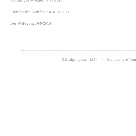
Frühlingserwachen, 4-13-2011
Pfarrkirche Liebfrauen, 6-10-2017
Der Waldgang, 6-9-2015
Beiträge / posts (
RSS
)
|
Kommentare / co