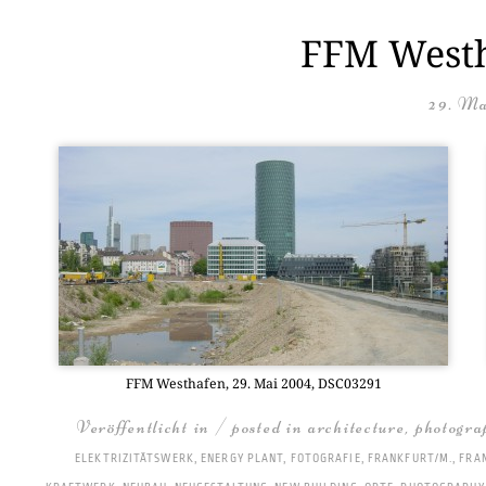
FFM Westh
29. Ma
FFM West­ha­fen, 29. Mai 2004, DSC03291
Veröffentlicht in / posted in
architecture
,
photogra
ELEKTRIZITÄTSWERK
,
ENERGY PLANT
,
FOTOGRAFIE
,
FRANKFURT/M.
,
FRA