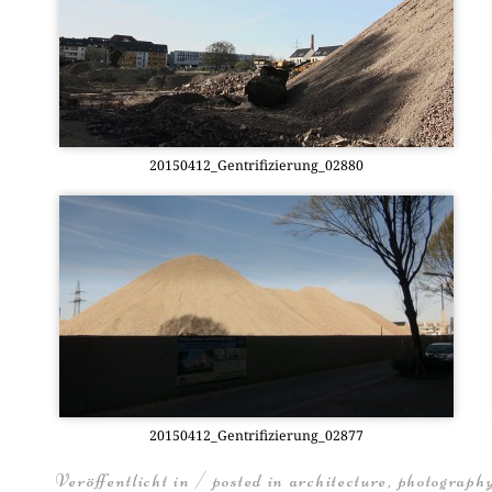
20150412_Gentrifizierung_02880
20150412_Gentrifizierung_02877
Veröffentlicht in / posted in
architecture
,
photograph