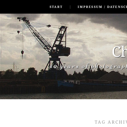
SKIP TO CONLANDSCAPET
MENU
START
IMPRESSUM / DATENSC
Ch
40 years of photogra
TAG ARCHI