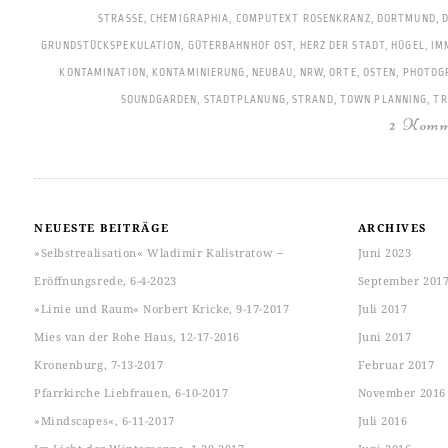
STRASSE
,
CHEMIGRAPHIA
,
COMPUTEXT ROSENKRANZ
,
DORTMUND
,
GRUNDSTÜCKSPEKULATION
,
GÜTERBAHNHOF OST
,
HERZ DER STADT
,
HÜGEL
,
IM
KONTAMINATION
,
KONTAMINIERUNG
,
NEUBAU
,
NRW
,
ORTE
,
OSTEN
,
PHOTOG
SOUNDGARDEN
,
STADTPLANUNG
,
STRAND
,
TOWN PLANNING
,
TR
2 Komm
NEUESTE BEITRÄGE
ARCHIVES
»Selbstrealisation« Wladimir Kalistratow ‒
Juni 2023
Eröffnungsrede, 6-4-2023
September 201
»Linie und Raum« Norbert Kricke, 9-17-2017
Juli 2017
Mies van der Rohe Haus, 12-17-2016
Juni 2017
Kronenburg, 7-13-2017
Februar 2017
Pfarrkirche Liebfrauen, 6-10-2017
November 2016
»Mindscapes«, 6-11-2017
Juli 2016