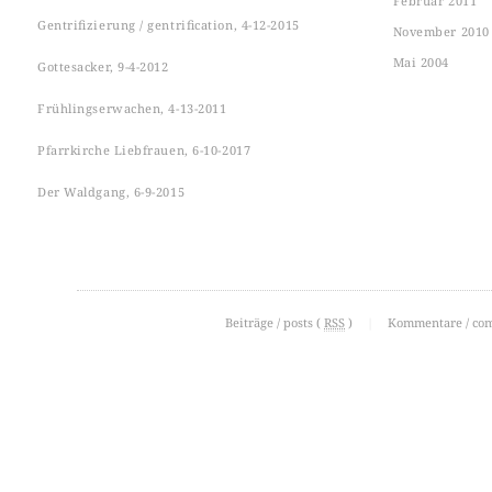
Februar 2011
Gentrifizierung / gentrification, 4-12-2015
November 2010
Mai 2004
Gottesacker, 9-4-2012
Frühlingserwachen, 4-13-2011
Pfarrkirche Liebfrauen, 6-10-2017
Der Waldgang, 6-9-2015
Beiträge / posts (
RSS
)
|
Kommentare / co