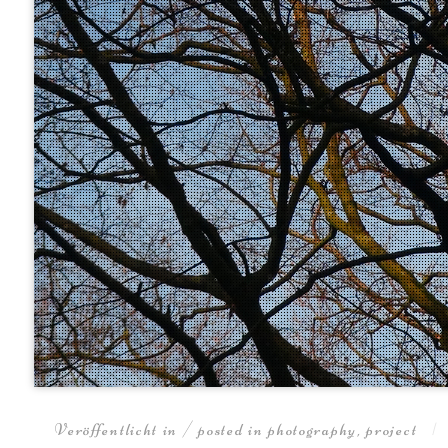
Veröffentlicht in / posted in
photography
,
project
|