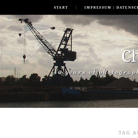
SKIP TO CONLANDSCAPET
MENU
START
IMPRESSUM / DATENSC
Ch
40 years of photogra
TAG A