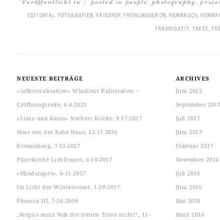
Veröffentlicht in / posted in
people
,
photography
,
proje
EDITORIAL
,
FOTOGRAFIEN
,
FRIEDHOF
,
FRÜHLINGSGRÜN
,
HOMBRUCH
,
HOMBR
TRAURIGKEIT
,
TREES
,
TR
NEUESTE BEITRÄGE
ARCHIVES
»Selbstrealisation« Wladimir Kalistratow ‒
Juni 2023
Eröffnungsrede, 6-4-2023
September 201
»Linie und Raum« Norbert Kricke, 9-17-2017
Juli 2017
Mies van der Rohe Haus, 12-17-2016
Juni 2017
Kronenburg, 7-13-2017
Februar 2017
Pfarrkirche Liebfrauen, 6-10-2017
November 2016
»Mindscapes«, 6-11-2017
Juli 2016
Im Licht der Wintersonne, 1-29-2017
Juni 2016
Phoenix III, 7-26-2009
Mai 2016
„Vergiss mein Volk die treuen Toten nicht!“, 11-
März 2016