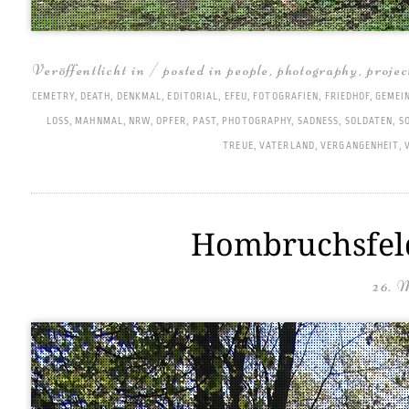
Veröffentlicht in / posted in
people
,
photography
,
projec
CEMETRY
,
DEATH
,
DENKMAL
,
EDITORIAL
,
EFEU
,
FOTOGRAFIEN
,
FRIEDHOF
,
GEMEI
LOSS
,
MAHNMAL
,
NRW
,
OPFER
,
PAST
,
PHOTOGRAPHY
,
SADNESS
,
SOLDATEN
,
S
TREUE
,
VATERLAND
,
VERGANGENHEIT
,
Hombruchsfeld 
26. 