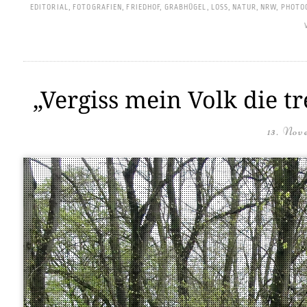
EDITORIAL
,
FOTOGRAFIEN
,
FRIEDHOF
,
GRABHÜGEL
,
LOSS
,
NATUR
,
NRW
,
PHOTO
„Vergiss mein Volk die t
13. Nov