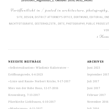
20101001_Nightshift_2. Okto­ber 2010, 0032_04381
Veröffentlicht in / posted in
architecture
,
photography
SITE
,
DESIGN
,
DISTRICT ATTORNEY'S OFFICE
,
DORTMUND
,
EDITORIAL
,
EN
NACHTFOTOGRAFIE
,
OESTERHOLZSTR.
,
ORTE
,
PHOTOGRAPHY
,
PUBLIC PROSECU
VER
1 Kom
NEUESTE BEITRÄGE
ARCHIVES
»Selbstrealisation« Wladimir Kalistratow ‒
Juni 2023
Eröffnungsrede, 6-4-2023
September 201
»Linie und Raum« Norbert Kricke, 9-17-2017
Juli 2017
Mies van der Rohe Haus, 12-17-2016
Juni 2017
Kronenburg, 7-13-2017
Februar 2017
Pfarrkirche Liebfrauen, 6-10-2017
November 2016
»Mindscapes«, 6-11-2017
Juli 2016