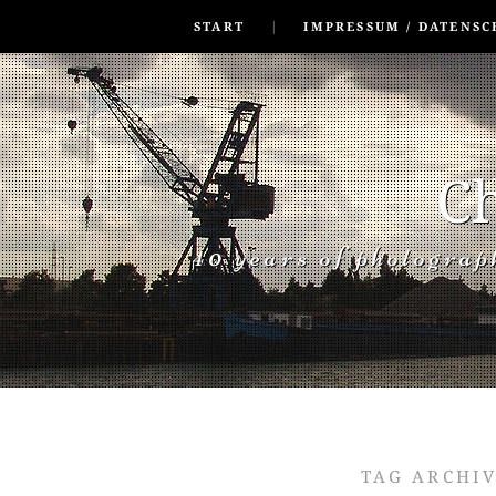
SKIP TO CONLANDSCAPET
MENU
START
IMPRESSUM / DATENSC
Ch
40 years of photogra
TAG ARCHI