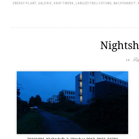
ENERGY PLANT
,
GALERIE
,
KRAFTWERK
,
LANGZEITBELICHTUNG
,
NACHTARBEIT
,
Nightsh
13. A