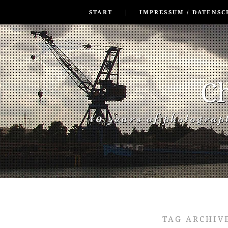
SKIP TO CONLANDSCAPET
MENU
START
IMPRESSUM / DATENSC
Ch
40 years of photogra
TAG ARCHIV