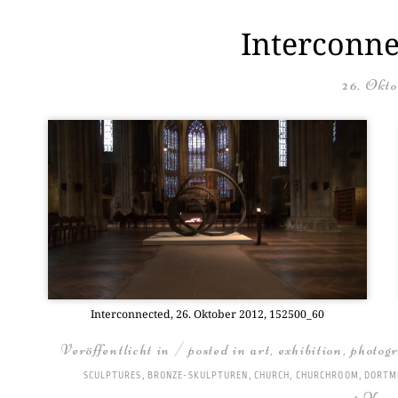
Interconne
26. Okto
Inter­con­nec­ted, 26. Okto­ber 2012, 152500_60
Veröffentlicht in / posted in
art
,
exhibition
,
photog
SCULPTURES
,
BRONZE-SKULPTUREN
,
CHURCH
,
CHURCHROOM
,
DORTM
1 Kom