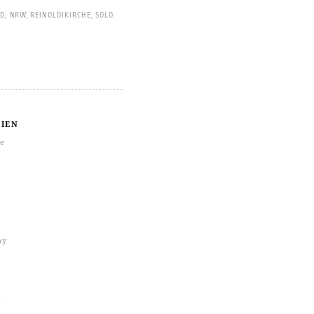
ED
,
NRW
,
REINOLDIKIRCHE
,
SOLO
IEN
re
hy
k