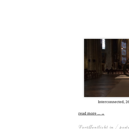
Inter­con­nec­ted, 
read more …
→
Veröffentlicht in / pos