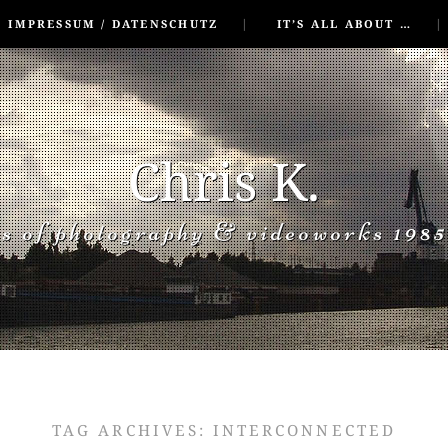
IMPRESSUM / DATENSCHUTZ
IT’S ALL ABOUT …
Chris K.
rs of photography & videoworks 1985
TAG ARCHIVES:
INTERCONNECTED