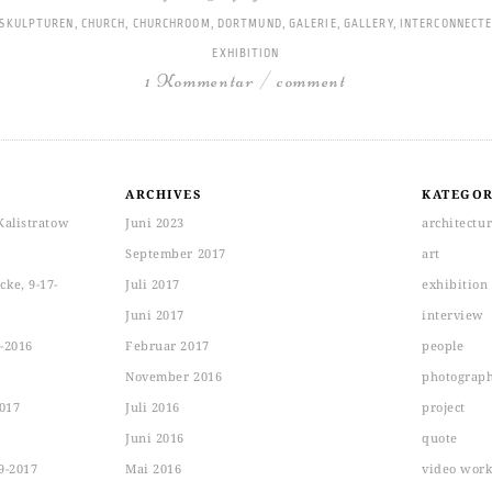
-SKULPTUREN
,
CHURCH
,
CHURCHROOM
,
DORTMUND
,
GALERIE
,
GALLERY
,
INTERCONNECT
EXHIBITION
1 Kommentar / comment
ARCHIVES
KATEGOR
Kalistratow
Juni 2023
architectu
September 2017
art
ke, 9-17-
Juli 2017
exhibition
Juni 2017
interview
-2016
Februar 2017
people
November 2016
photograp
2017
Juli 2016
project
Juni 2016
quote
9-2017
Mai 2016
video wor