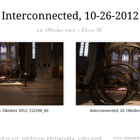
Interconnected, 10-26-2012
26. Oktober 2012
—
Chris K.
26. Okto­ber 2012, 152500_60
Inter­con­nec­ted, 26. Okto­
ted in
art
,
exhibition
,
photography
,
video work
|
TAGS:
ABRAHAM 