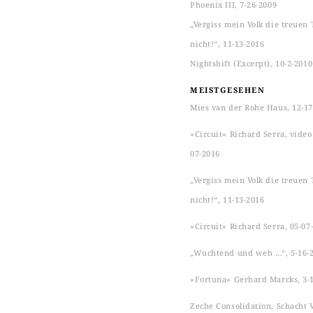
Phoenix III, 7-26-2009
„Vergiss mein Volk die treuen 
nicht!“, 11-13-2016
Nightshift (Excerpt), 10-2-2010
MEISTGESEHEN
Mies van der Rohe Haus, 12-17
»Circuit« Richard Serra, video s
07-2016
„Vergiss mein Volk die treuen 
nicht!“, 11-13-2016
»Circuit« Richard Serra, 05-07
„Wuchtend und weh …“, 5-16-
»Fortuna« Gerhard Marcks, 3-
Zeche Consolidation, Schacht VI