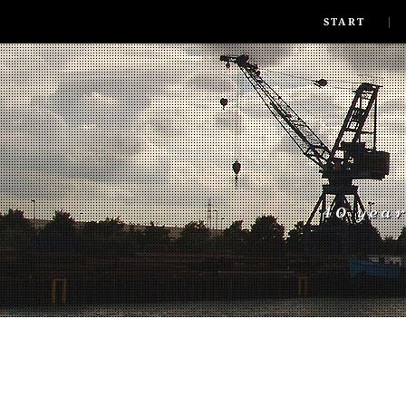
SKIP TO CONLANDSCAPET
MENU
START
40 yea