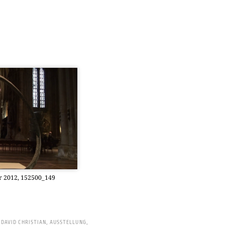
ber 2012, 152500_149
DAVID CHRISTIAN
,
AUSSTELLUNG
,