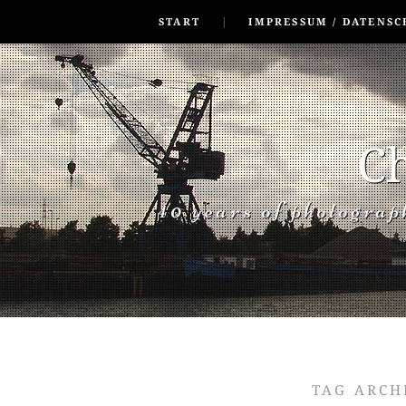
SKIP TO CONLANDSCAPET
MENU
START
IMPRESSUM / DATENSC
Ch
40 years of photogra
TAG ARCH