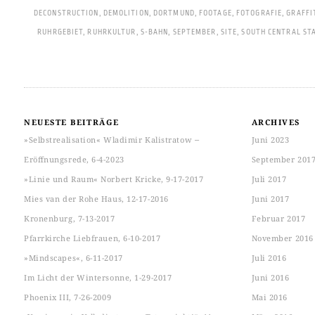
DECONSTRUCTION
,
DEMOLITION
,
DORTMUND
,
FOOTAGE
,
FOTOGRAFIE
,
GRAFFI
RUHRGEBIET
,
RUHRKULTUR
,
S-BAHN
,
SEPTEMBER
,
SITE
,
SOUTH CENTRAL ST
NEUESTE BEITRÄGE
ARCHIVES
»Selbstrealisation« Wladimir Kalistratow ‒
Juni 2023
Eröffnungsrede, 6-4-2023
September 201
»Linie und Raum« Norbert Kricke, 9-17-2017
Juli 2017
Mies van der Rohe Haus, 12-17-2016
Juni 2017
Kronenburg, 7-13-2017
Februar 2017
Pfarrkirche Liebfrauen, 6-10-2017
November 2016
»Mindscapes«, 6-11-2017
Juli 2016
Im Licht der Wintersonne, 1-29-2017
Juni 2016
Phoenix III, 7-26-2009
Mai 2016