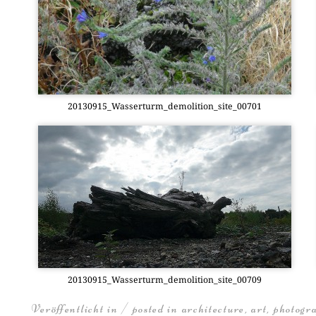
20130915_Wasserturm_demolition_site_00701
20130915_Wasserturm_demolition_site_00709
Veröffentlicht in / posted in
architecture
,
art
,
photogr