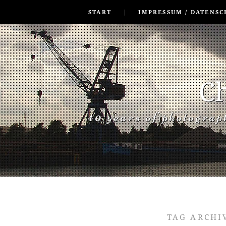
SKIP TO CONLANDSCAPET
MENU
START
IMPRESSUM / DATENSC
Ch
40 years of photogra
TAG ARCHI