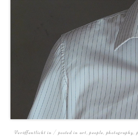
Veröffentlicht in / posted in
art
,
people
,
photography
,