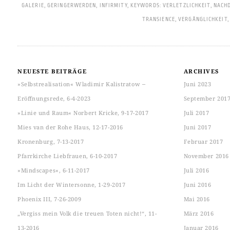
GALERIE
,
GERINGERWERDEN
,
INFIRMITY
,
KEYWORDS: VERLETZLICHKEIT
,
NACHD
TRANSIENCE
,
VERGÄNGLICHKEIT
NEUESTE BEITRÄGE
ARCHIVES
»Selbstrealisation« Wladimir Kalistratow ‒
Juni 2023
Eröffnungsrede, 6-4-2023
September 201
»Linie und Raum« Norbert Kricke, 9-17-2017
Juli 2017
Mies van der Rohe Haus, 12-17-2016
Juni 2017
Kronenburg, 7-13-2017
Februar 2017
Pfarrkirche Liebfrauen, 6-10-2017
November 2016
»Mindscapes«, 6-11-2017
Juli 2016
Im Licht der Wintersonne, 1-29-2017
Juni 2016
Phoenix III, 7-26-2009
Mai 2016
„Vergiss mein Volk die treuen Toten nicht!“, 11-
März 2016
13-2016
Januar 2016