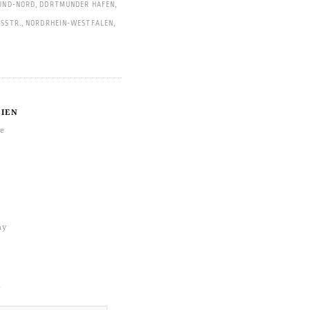
UND-NORD
,
DORTMUNDER HAFEN
,
SSTR.
,
NORDRHEIN-WESTFALEN
,
IEN
re
hy
k