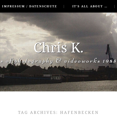
IMPRESSUM / DATENSCHUTZ
IT’S ALL ABOUT …
Chris K.
rs of photography & videoworks 1985
TAG ARCHIVES:
HAFENBECKEN