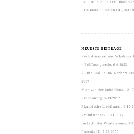
KULLRICH
,
ARCHITEKT HUGO ST
FOTOGRAFIE
,
HAFENAMT
,
HAFEN
NEUESTE BEITRÄGE
»Selbstrealisation« Wladimir 
‒ Eröffnungsrede, 6-4-2023
»Linie und Raum« Norbert Kric
2017
Mies van der Rohe Haus, 12-17
Kronenburg, 7-13-2017
Pfarrkirche Liebfrauen, 6-10-
»Mindscapes«, 6-11-2017
Im Licht der Wintersonne, 1-2
Phoenix III, 7-26-2009