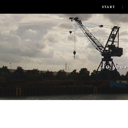
SKIP TO CONLANDSCAPET
MENU
START
40 yea