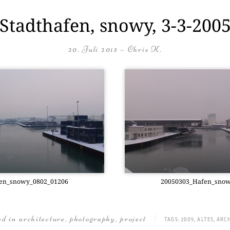
Stadthafen, snowy, 3-3-200
20. Juli 2013
—
Chris K.
en_snowy_0802_01206
20050303_Hafen_snow
ted in
architecture
,
photography
,
project
|
TAGS:
2005
,
ALTES
,
ARC