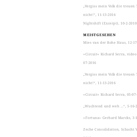
„Vergiss mein Volk die treuen 
nicht!“, 11-13-2016
Nightshift (Excerpt), 10-2-2010
MEISTGESEHEN
Mies van der Rohe Haus, 12-17
»Circuit« Richard Serra, video s
07-2016
„Vergiss mein Volk die treuen 
nicht!“, 11-13-2016
»Circuit« Richard Serra, 05-07
„Wuchtend und weh …“, 5-16-
»Fortuna« Gerhard Marcks, 3-
Zeche Consolidation, Schacht VI