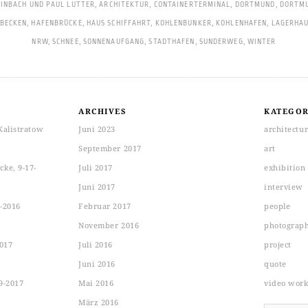
EINBACH UND PAUL LUTTER
,
ARCHITEKTUR
,
CONTAINERTERMINAL
,
DORTMUND
,
DORTM
BECKEN
,
HAFENBRÜCKE
,
HAUS SCHIFFAHRT
,
KOHLENBUNKER
,
KOHLENHAFEN
,
LAGERHAU
NRW
,
SCHNEE
,
SONNENAUFGANG
,
STADTHAFEN
,
SUNDERWEG
,
WINTER
ARCHIVES
KATEGOR
Kalistratow
Juni 2023
architectu
September 2017
art
ke, 9-17-
Juli 2017
exhibition
Juni 2017
interview
-2016
Februar 2017
people
November 2016
photograp
2017
Juli 2016
project
Juni 2016
quote
9-2017
Mai 2016
video wor
März 2016