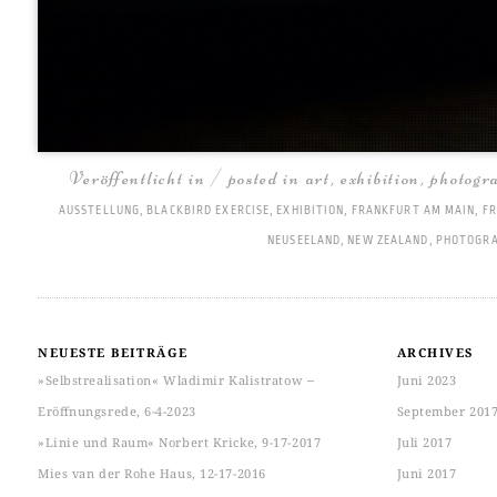
Veröffentlicht in / posted in
art
,
exhibition
,
photogr
AUSSTELLUNG
,
BLACKBIRD EXERCISE
,
EXHIBITION
,
FRANKFURT AM MAIN
,
F
NEUSEELAND
,
NEW ZEALAND
,
PHOTOGR
NEUESTE BEITRÄGE
ARCHIVES
»Selbstrealisation« Wladimir Kalistratow ‒
Juni 2023
Eröffnungsrede, 6-4-2023
September 201
»Linie und Raum« Norbert Kricke, 9-17-2017
Juli 2017
Mies van der Rohe Haus, 12-17-2016
Juni 2017