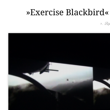
»Exercise Blackbird«
7. Ap