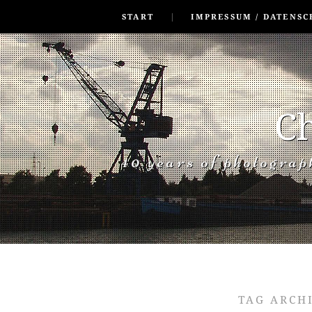
SKIP TO CONLANDSCAPET
MENU
START
IMPRESSUM / DATENSC
Ch
40 years of photogra
TAG ARCH