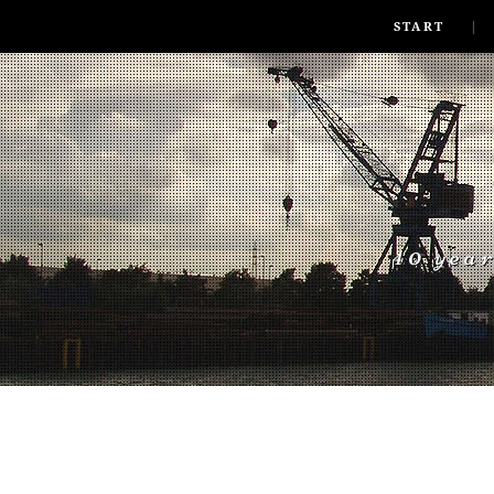
SKIP TO CONLANDSCAPET
MENU
START
40 yea