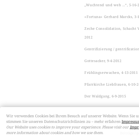
„Wuchtend und weh …“, 5-16-
»Fortuna« Gerhard Marcks, 3-
Zeche Consolidation, Schacht VI
2012
Gentrifizierung / gentrificatio
Gottesacker, 9-4-2012
Frühlingserwachen, 4-13-2011
Pfarrkirche Liebfrauen, 6-10-
Der Waldgang, 6-9-2015
Wir verwenden Cookies bei Ihrem Besuch auf unserer Website. Wenn Sie u
stimmen Sie unseren Datenschutzrichtlinien zu – mehr erfahren
Impressum
Our Website uses cookies to improve your experience. Please visit our
Impr
more information about cookies and how we use them.
Beiträge / p