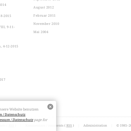
2014
August 2012
Februar 2011
18-2015
November 2010
II, 9-11-
Mai 2004
n, 4-12-2015
2017
nsere Website benutzen
 / Datenschutz
essum / Datenschutz
page for
osts (
RSS
)
|
Kommentare / comments (
RSS
)
|
Administration
|
© 1985–20