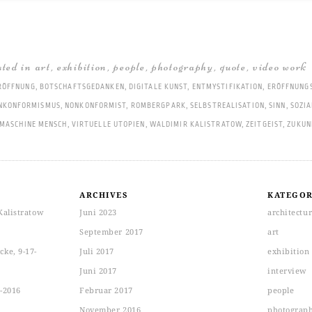
sted in
art
,
exhibition
,
people
,
photography
,
quote
,
video work
RÖFFNUNG
,
BOTSCHAFTSGEDANKEN
,
DIGITALE KUNST
,
ENTMYSTIFIKATION
,
ERÖFFNUNG
NKONFORMISMUS
,
NONKONFORMIST
,
ROMBERGPARK
,
SELBSTREALISATION
,
SINN
,
SOZIA
MASCHINE MENSCH
,
VIRTUELLE UTOPIEN
,
WALDIMIR KALISTRATOW
,
ZEITGEIST
,
ZUKUN
ARCHIVES
KATEGOR
Kalistratow
Juni 2023
architectu
September 2017
art
ke, 9-17-
Juli 2017
exhibition
Juni 2017
interview
-2016
Februar 2017
people
November 2016
photograp