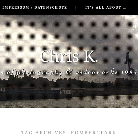
IMPRESSUM / DATENSCHUTZ
IT’S ALL ABOUT …
Chris K.
rs of photography & videoworks 1985
TAG ARCHIVES:
ROMBERGPARK