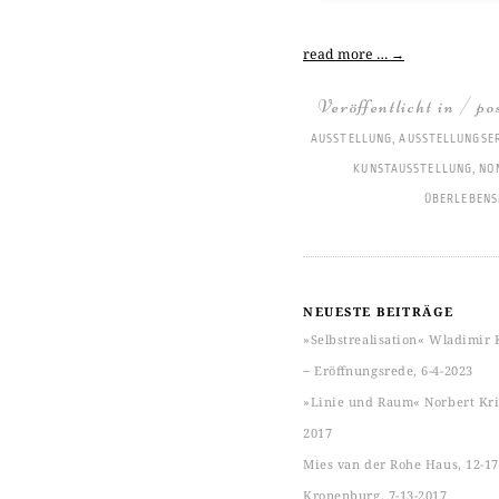
read more …
→
Veröffentlicht in / po
AUSSTELLUNG
,
AUSSTELLUNGSE
KUNSTAUSSTELLUNG
,
NO
ÜBERLEBENS
NEUESTE BEITRÄGE
»Selbstrealisation« Wladimir 
‒ Eröffnungsrede, 6-4-2023
»Linie und Raum« Norbert Kric
2017
Mies van der Rohe Haus, 12-17
Kronenburg, 7-13-2017