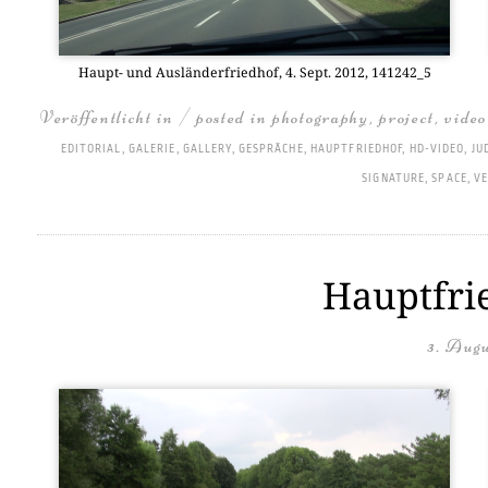
Haupt- und Aus­län­der­fried­hof, 4. Sept. 2012, 141242_5
Veröffentlicht in / posted in
photography
,
project
,
video
EDITORIAL
,
GALERIE
,
GALLERY
,
GESPRÄCHE
,
HAUPTFRIEDHOF
,
HD-VIDEO
,
JU
SIGNATURE
,
SPACE
,
VE
Hauptfrie
3. Augu