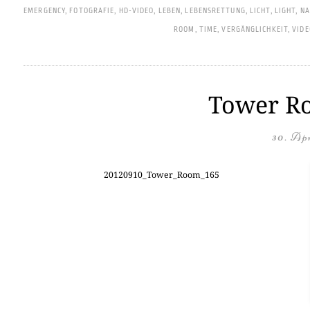
EMERGENCY
,
FOTOGRAFIE
,
HD-VIDEO
,
LEBEN
,
LEBENSRETTUNG
,
LICHT
,
LIGHT
,
NA
ROOM
,
TIME
,
VERGÄNGLICHKEIT
,
VIDE
Tower Ro
30. Apr
20120910_Tower_Room_165