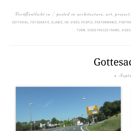
Veröffentlicht in / posted in
architecture
,
art
,
project
EDITORIAL
,
FOTOGRAFIE
,
GLANCE
,
HD-VIDEO
,
PEOPLE
,
PERFORMANCE
,
PORTRA
TURM
,
VIDEO FREEZE FRAME
,
VIDEO
Gottesa
4. Sept