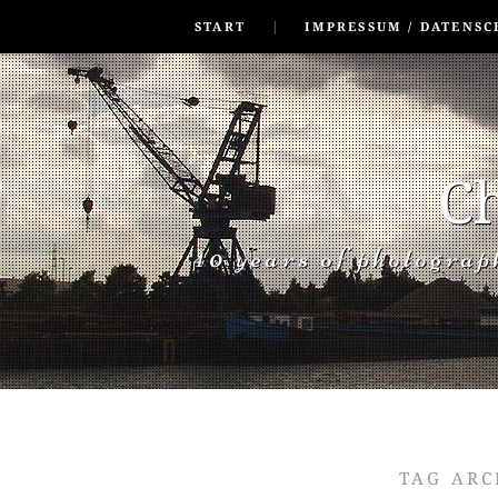
SKIP TO CONLANDSCAPET
MENU
START
IMPRESSUM / DATENSC
Ch
40 years of photogra
TAG ARC