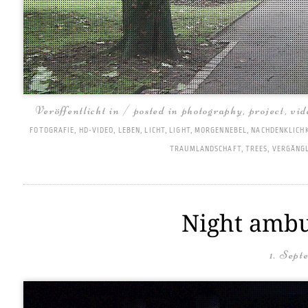
Veröffentlicht in / posted in
photography
,
project
,
vid
FOTOGRAFIE
,
HD-VIDEO
,
LEBEN
,
LICHT
,
LIGHT
,
MORGENNEBEL
,
NACHDENKLICH
TRAUMLANDSCHAFT
,
TREES
,
VERGÄNGL
Night ambu
1. Sept