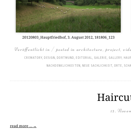
20120803_Hauptfriedhof, 3. August 2012, 181806_123
Veröffentlicht in / posted in
architecture
,
project
,
vid
CREMATORY
,
DESIGN
,
DORTMUND
,
EDITORIAL
,
GALERIE
,
GALLERY
,
HAU
NACHDENKLICHKEITEN
,
NEUE SACHLICHKEIT
,
ORTE
,
SCH
Haircu
12. Nove
read more …
→