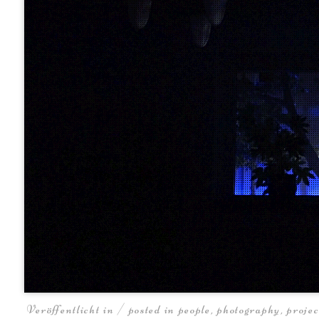
Veröffentlicht in / posted in
people
,
photography
,
projec