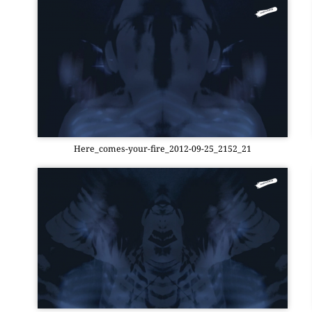
Here_­co­mes-your-fire_2012-09-25_2152_21