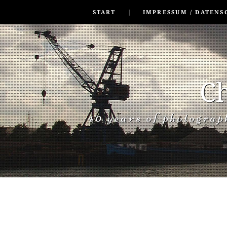
SKIP TO CONLANDSCAPET
MENU
START
IMPRESSUM / DATENS
Ch
40 years of photogra