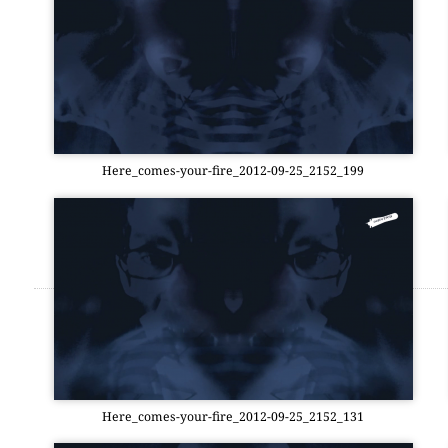
Here_­co­mes-your-fire_2012-09-25_2152_199
Here_­co­mes-your-fire_2012-09-25_2152_131