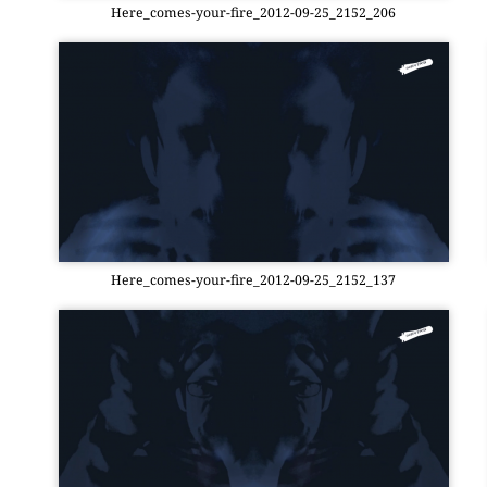
Here_­co­mes-your-fire_2012-09-25_2152_206
Here_­co­mes-your-fire_2012-09-25_2152_137