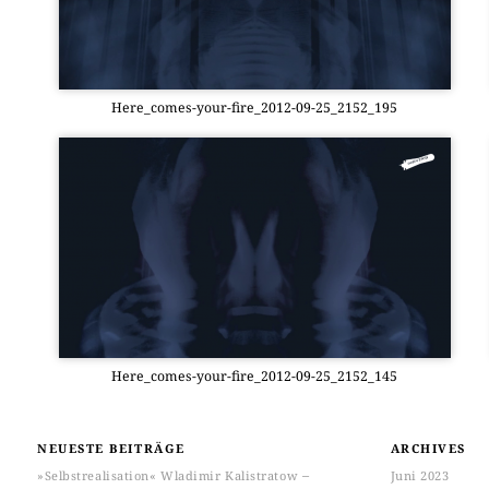
Here_­co­mes-your-fire_2012-09-25_2152_195
Here_­co­mes-your-fire_2012-09-25_2152_145
NEUESTE BEITRÄGE
ARCHIVES
»Selbstrealisation« Wladimir Kalistratow ‒
Juni 2023