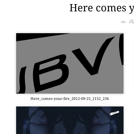
Here comes y
30. A
Here_­co­mes-your-fire_2012-09-25_2152_236