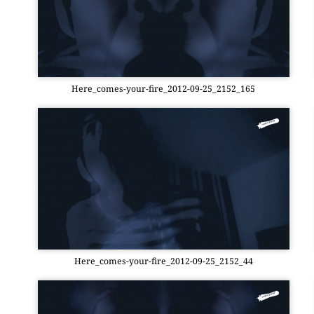
Here_­co­mes-your-fire_2012-09-25_2152_165
Here_­co­mes-your-fire_2012-09-25_2152_44