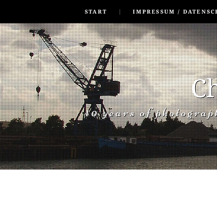
SKIP TO CONLANDSCAPET
MENU
START
IMPRESSUM / DATENSC
Ch
40 years of photogra