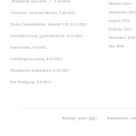
„Wuchtend und weh …“, 5-16-2014
Oktober 2012
September 201
»Fortuna« Gerhard Marcks, 3-18-2015
August 2012
Zeche Consolidation, Schacht VIII, 9-11-2012
Februar 2011
Gentrifizierung / gentrification, 4-12-2015
November 2010
Mai 2004
Gottesacker, 9-4-2012
Frühlingserwachen, 4-13-2011
Pfarrkirche Liebfrauen, 6-10-2017
Der Waldgang, 6-9-2015
Beiträge / posts (
RSS
)
|
Kommentare / co