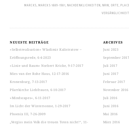
MARCKS
,
MARCKS 1889-1981
,
NACHDENKLICHKEITEN
,
NRW
,
ORTE
,
PLAC
VERGÄNGLICHKEI
NEUESTE BEITRÄGE
ARCHIVES
»Selbstrealisation« Wladimir Kalistratow ‒
Juni 2023
Eröffnungsrede, 6-4-2023
September 201
»Linie und Raum« Norbert Kricke, 9-17-2017
Juli 2017
Mies van der Rohe Haus, 12-17-2016
Juni 2017
Kronenburg, 7-13-2017
Februar 2017
Pfarrkirche Liebfrauen, 6-10-2017
November 2016
»Mindscapes«, 6-11-2017
Juli 2016
Im Licht der Wintersonne, 1-29-2017
Juni 2016
Phoenix III, 7-26-2009
Mai 2016
„Vergiss mein Volk die treuen Toten nicht!“, 11-
März 2016