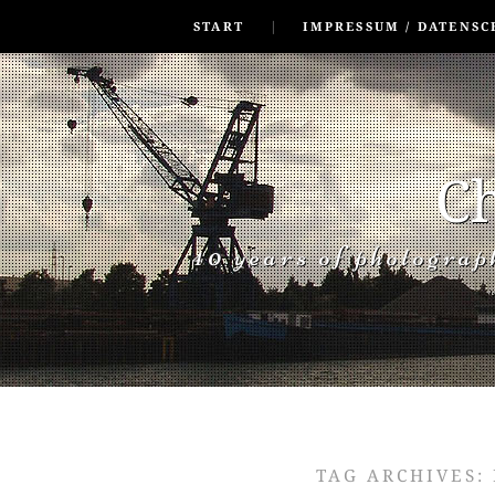
SKIP TO CONLANDSCAPET
MENU
START
IMPRESSUM / DATENSC
Ch
40 years of photogra
TAG ARCHIVES: