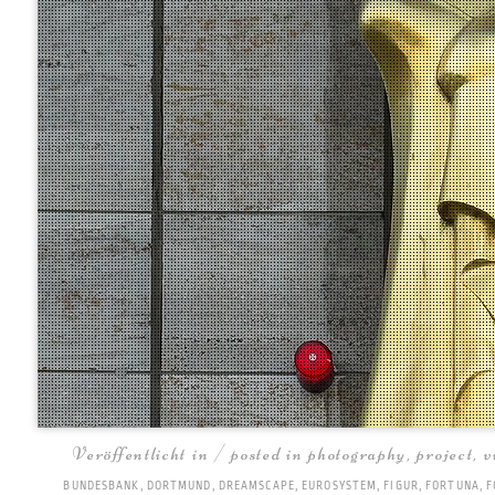
Veröffentlicht in / posted in
photography
,
project
,
v
BUNDESBANK
,
DORTMUND
,
DREAMSCAPE
,
EUROSYSTEM
,
FIGUR
,
FORTUNA
,
F