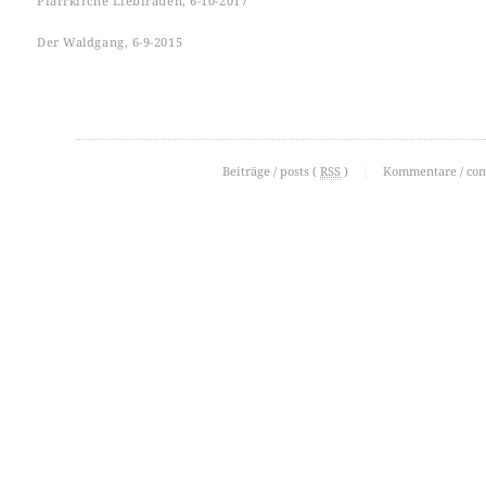
Pfarrkirche Liebfrauen, 6-10-2017
Der Waldgang, 6-9-2015
Beiträge / posts (
RSS
)
|
Kommentare / co