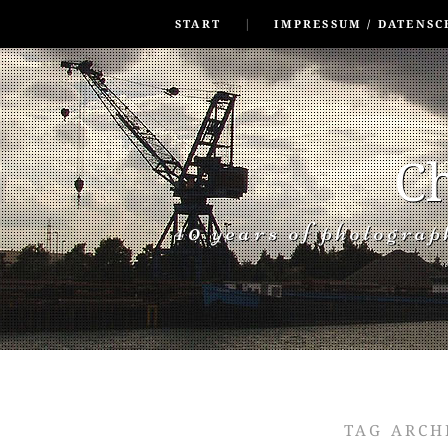
SKIP TO CONLANDSCAPET
MENU
START
IMPRESSUM / DATENSC
Ch
40 years of photogra
TAG ARCH