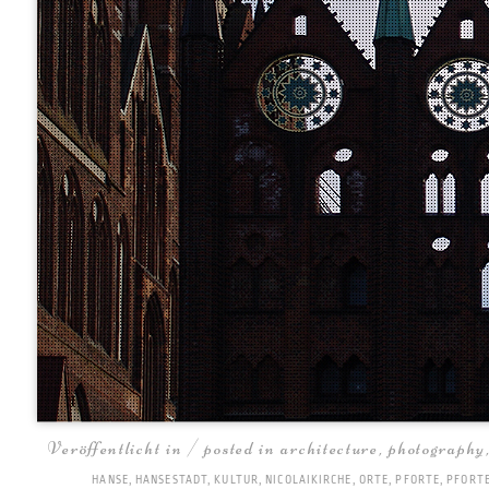
Veröffentlicht in / posted in
architecture
,
photography
HANSE
,
HANSESTADT
,
KULTUR
,
NICOLAIKIRCHE
,
ORTE
,
PFORTE
,
PFORTE