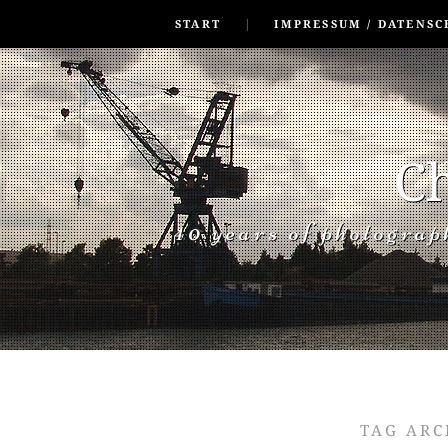
SKIP TO CONLANDSCAPET
MENU
START
IMPRESSUM / DATENSC
Ch
40 years of photogra
TAG ARC