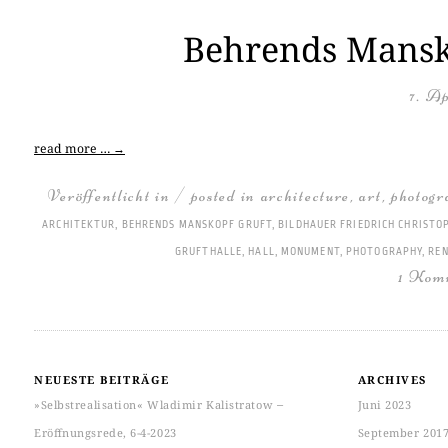
Behrends Mansko
7. Ap
read more …
→
Veröffentlicht in / posted in
architecture
,
art
,
photogr
ARCHITEKTUR
,
BEHRENDS MANSKOPF GRUFT
,
BILDHAUER FRIEDRICH CHRIST
GRUFTHALLE
,
HALL
,
MONUMENT
,
PHOTOGRAPHY
,
RE
1 Kom
NEUESTE BEITRÄGE
ARCHIVES
»Selbstrealisation« Wladimir Kalistratow ‒
Juni 2023
Eröffnungsrede, 6-4-2023
September 201