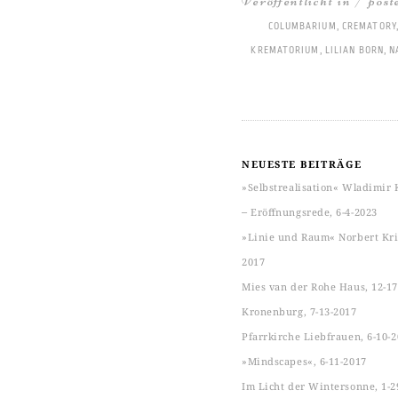
Veröffentlicht in / pos
COLUMBARIUM
,
CREMATORY
KREMATORIUM
,
LILIAN BORN
,
N
NEUESTE BEITRÄGE
»Selbstrealisation« Wladimir 
‒ Eröffnungsrede, 6-4-2023
»Linie und Raum« Norbert Kric
2017
Mies van der Rohe Haus, 12-17
Kronenburg, 7-13-2017
Pfarrkirche Liebfrauen, 6-10-
»Mindscapes«, 6-11-2017
Im Licht der Wintersonne, 1-2