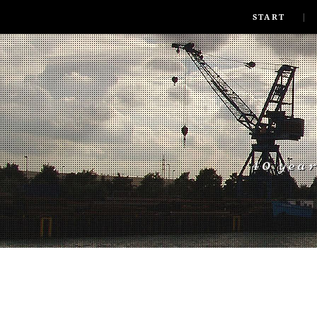
SKIP TO CONLANDSCAPET
MENU
START
40 yea