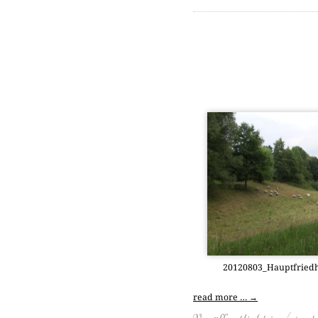
20120803_Hauptfriedho
read more …
→