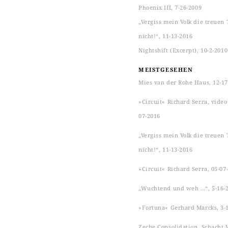
Phoenix III, 7-26-2009
„Vergiss mein Volk die treuen 
nicht!“, 11-13-2016
Nightshift (Excerpt), 10-2-2010
MEISTGESEHEN
Mies van der Rohe Haus, 12-17
»Circuit« Richard Serra, video s
07-2016
„Vergiss mein Volk die treuen 
nicht!“, 11-13-2016
»Circuit« Richard Serra, 05-07
„Wuchtend und weh …“, 5-16-
»Fortuna« Gerhard Marcks, 3-
Zeche Consolidation, Schacht VI