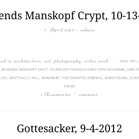
ends Manskopf Crypt, 10-13
7. April 2013
—
admin
ted in
architecture
,
art
,
photography
,
video work
|
TAGS:
1901
,
,
BEHRENDS MANSKOPF GRUFT
,
BILDHAUER FRIEDRICH CHRISTOPH HAUSMANN
,
CEMETE
LERY
,
GRUFTHALLE
,
HALL
,
MONUMENT
,
PHOTOGRAPHY
,
RENEWAL
,
RENOVIERUNG
,
SCUL
FRAME
1 Kommentar / comment
Gottesacker, 9-4-2012