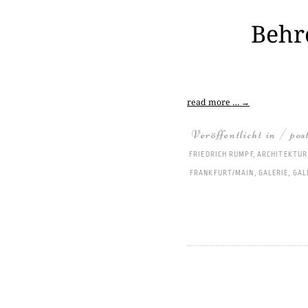
Behr
read more …
→
Veröffentlicht in / pos
FRIEDRICH RUMPF
,
ARCHITEKTUR
FRANKFURT/MAIN
,
GALERIE
,
GAL