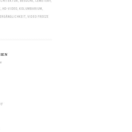
RCHITEKTUR
,
BESUCHE
,
CEMETERY
,
E
,
HD-VIDEO
,
KOLUMBARIUM
,
ERGÄNGLICHKEIT
,
VIDEO FREEZE
IEN
re
hy
k