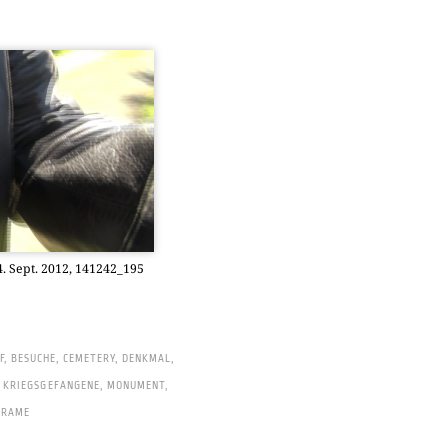
 4. Sept. 2012, 141242_195
F
,
BESUCHE
,
CEMETERY
,
DENKMAL
,
,
KRIEGSGEFANGENE
,
MONUMENT
,
FRAME