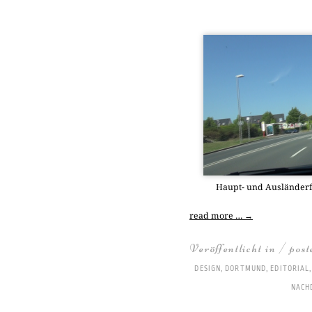
Haupt- und Aus­län­der­f
read more …
→
Veröffentlicht in / pos
DESIGN
,
DORTMUND
,
EDITORIAL
NACH