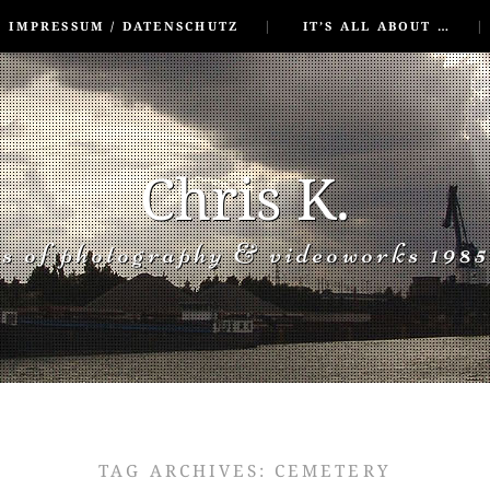
IMPRESSUM / DATENSCHUTZ
IT’S ALL ABOUT …
Chris K.
rs of photography & videoworks 1985
TAG ARCHIVES:
CEMETERY