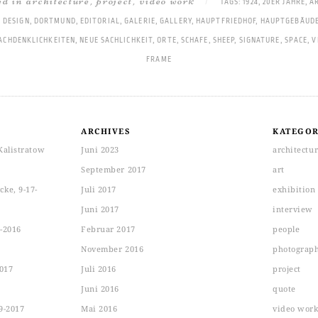
ted in
architecture
,
project
,
video work
|
TAGS:
1924
,
20ER JAHRE
,
A
,
DESIGN
,
DORTMUND
,
EDITORIAL
,
GALERIE
,
GALLERY
,
HAUPTFRIEDHOF
,
HAUPTGEBÄUD
ACHDENKLICHKEITEN
,
NEUE SACHLICHKEIT
,
ORTE
,
SCHAFE
,
SHEEP
,
SIGNATURE
,
SPACE
,
V
FRAME
ARCHIVES
KATEGOR
Kalistratow
Juni 2023
architectu
September 2017
art
ke, 9-17-
Juli 2017
exhibition
Juni 2017
interview
-2016
Februar 2017
people
November 2016
photograp
2017
Juli 2016
project
Juni 2016
quote
9-2017
Mai 2016
video wor