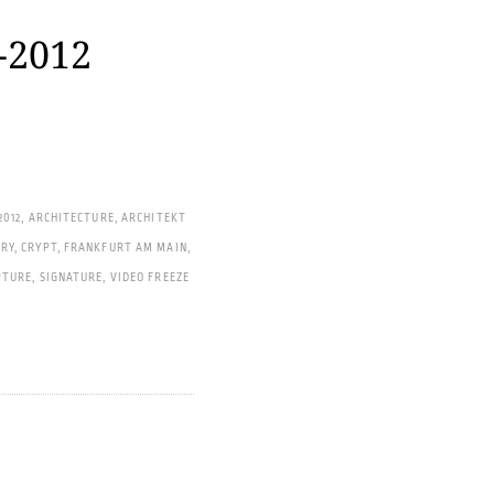
-2012
2012
,
ARCHITECTURE
,
ARCHITEKT
RY
,
CRYPT
,
FRANKFURT AM MAIN
,
PTURE
,
SIGNATURE
,
VIDEO FREEZE