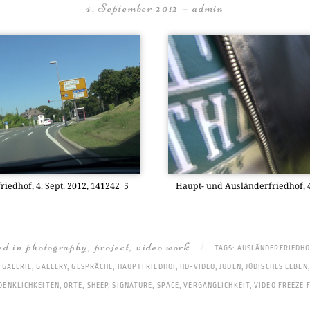
4. September 2012
—
admin
ried­hof, 4. Sept. 2012, 141242_5
Haupt- und Aus­län­der­fried­hof,
ted in
photography
,
project
,
video work
|
TAGS:
AUSLÄNDERFRIEDHO
,
GALERIE
,
GALLERY
,
GESPRÄCHE
,
HAUPTFRIEDHOF
,
HD-VIDEO
,
JUDEN
,
JÜDISCHES LEBEN
DENKLICHKEITEN
,
ORTE
,
SHEEP
,
SIGNATURE
,
SPACE
,
VERGÄNGLICHKEIT
,
VIDEO FREEZE 