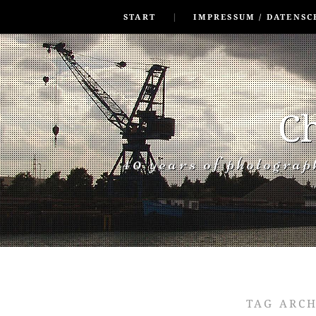
SKIP TO CONLANDSCAPET
MENU
START
IMPRESSUM / DATENSC
Ch
40 years of photogra
TAG ARC