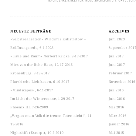
NACHDENKLICHKEITEN
,
NEUE SACHLICHKEIT
,
ORTE
,
SCH
NEUESTE BEITRÄGE
ARCHIVES
»Selbstrealisation« Wladimir Kalistratow ‒
Juni 2023
Eröffnungsrede, 6-4-2023
September 201
»Linie und Raum« Norbert Kricke, 9-17-2017
Juli 2017
Mies van der Rohe Haus, 12-17-2016
Juni 2017
Kronenburg, 7-13-2017
Februar 2017
Pfarrkirche Liebfrauen, 6-10-2017
November 2016
»Mindscapes«, 6-11-2017
Juli 2016
Im Licht der Wintersonne, 1-29-2017
Juni 2016
Phoenix III, 7-26-2009
Mai 2016
„Vergiss mein Volk die treuen Toten nicht!“, 11-
März 2016
13-2016
Januar 2016
Nightshift (Excerpt), 10-2-2010
Mai 2015