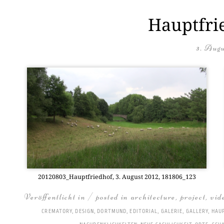
Hauptfrie
3. Augu
20120803_Hauptfriedhof, 3. August 2012, 181806_123
Veröffentlicht in / posted in
architecture
,
project
,
vid
CREMATORY
,
DESIGN
,
DORTMUND
,
EDITORIAL
,
GALERIE
,
GALLERY
,
HAU