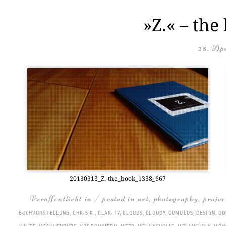
»Z.« – the
28. Apr
20130313_Z.-the_book_1338_667
Veröffentlicht in / posted in
art
,
photography
,
projec
BUCHVORSTELLUNG
,
CHRIS K.
,
CLARITY
,
CLOUDS
,
CLOUDY
,
CUMULUS
,
DESIGN
,
DO