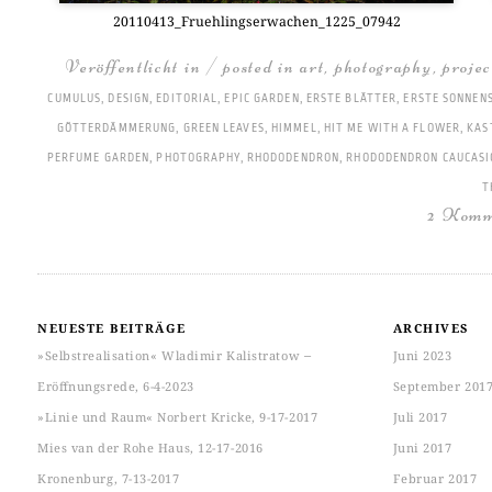
20110413_Fruehlingserwachen_1225_07942
Veröffentlicht in / posted in
art
,
photography
,
projec
CUMULUS
,
DESIGN
,
EDITORIAL
,
EPIC GARDEN
,
ERSTE BLÄTTER
,
ERSTE SONNEN
GÖTTERDÄMMERUNG
,
GREEN LEAVES
,
HIMMEL
,
HIT ME WITH A FLOWER
,
KAS
PERFUME GARDEN
,
PHOTOGRAPHY
,
RHODODENDRON
,
RHODODENDRON CAUCAS
T
2 Komm
NEUESTE BEITRÄGE
ARCHIVES
»Selbstrealisation« Wladimir Kalistratow ‒
Juni 2023
Eröffnungsrede, 6-4-2023
September 201
»Linie und Raum« Norbert Kricke, 9-17-2017
Juli 2017
Mies van der Rohe Haus, 12-17-2016
Juni 2017
Kronenburg, 7-13-2017
Februar 2017