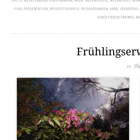
KÄLTE
,
MECKLENBURG-VORPOMMERN
,
MEER
,
MELANCHOLIE
,
MELANCHOLY
,
MÖW
PIER
,
PRESENTATION
,
REISEFOTOGRAFIE
,
REISEGEDANKEN
,
SAND
,
SEEBRÜCKE
VIDEO FREEZE FRAMES
,
W
Frühlingser
13. A