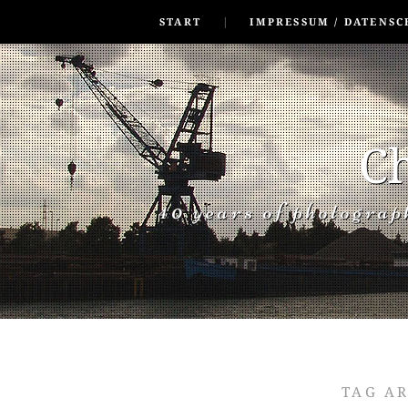
SKIP TO CONLANDSCAPET
MENU
START
IMPRESSUM / DATENSC
Ch
40 years of photogra
TAG A