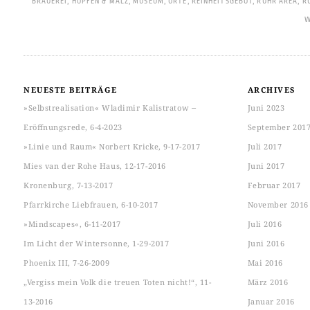
BRAUEREI
,
HOPFEN & MALZ
,
MUSEUM
,
ORTE
,
REINHEITSGEBOT
,
RUHR AREA
,
R
W
NEUESTE BEITRÄGE
ARCHIVES
»Selbstrealisation« Wladimir Kalistratow ‒
Juni 2023
Eröffnungsrede, 6-4-2023
September 201
»Linie und Raum« Norbert Kricke, 9-17-2017
Juli 2017
Mies van der Rohe Haus, 12-17-2016
Juni 2017
Kronenburg, 7-13-2017
Februar 2017
Pfarrkirche Liebfrauen, 6-10-2017
November 2016
»Mindscapes«, 6-11-2017
Juli 2016
Im Licht der Wintersonne, 1-29-2017
Juni 2016
Phoenix III, 7-26-2009
Mai 2016
„Vergiss mein Volk die treuen Toten nicht!“, 11-
März 2016
13-2016
Januar 2016