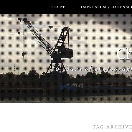
SKIP TO CONLANDSCAPET
MENU
START
IMPRESSUM / DATENSC
Ch
40 years of photogra
TAG ARCHIV