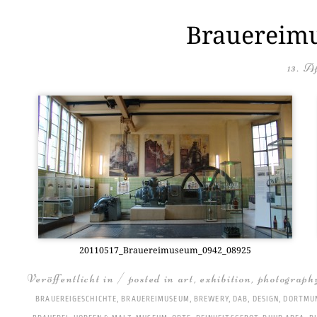
Brauereimu
13. A
20110517_Brauereimuseum_0942_08925
Veröffentlicht in / posted in
art
,
exhibition
,
photograph
BRAUEREIGESCHICHTE
,
BRAUEREIMUSEUM
,
BREWERY
,
DAB
,
DESIGN
,
DORTMU