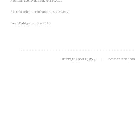
Frühlingserwachen, 4-13-2011
Pfarrkirche Liebfrauen, 6-10-2017
Der Waldgang, 6-9-2015
Beiträge / posts (
RSS
)
|
Kommentare / co