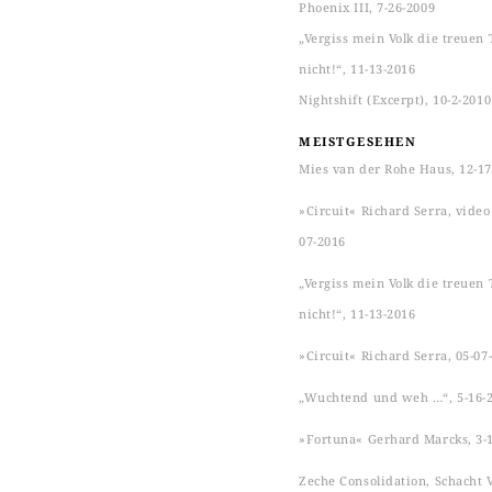
Phoenix III, 7-26-2009
„Vergiss mein Volk die treuen 
nicht!“, 11-13-2016
Nightshift (Excerpt), 10-2-2010
MEISTGESEHEN
Mies van der Rohe Haus, 12-17
»Circuit« Richard Serra, video s
07-2016
„Vergiss mein Volk die treuen 
nicht!“, 11-13-2016
»Circuit« Richard Serra, 05-07
„Wuchtend und weh …“, 5-16-
»Fortuna« Gerhard Marcks, 3-
Zeche Consolidation, Schacht VI