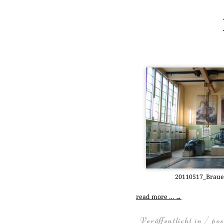
20110517_Brau
read more …
→
Veröffentlicht in / po