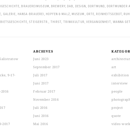
IGESCHICHTE
,
BRAUEREIMUSEUM
,
BREWERY
,
DAB
,
DESIGN
,
DORTMUND
,
DORTMUNDER A
E
,
GALERIE
,
HANSA-BRAUEREI
,
HOPFEN & MALZ
,
MUSEUM
,
ORTE
,
REINHEITSGEBOT
,
RUH
BIETSGESCHICHTE
,
STEIGERSTR.
,
THIRST
,
TRINKKULTUR
,
VERGANGENHEIT
,
WANNA GE
ARCHIVES
KATEGOR
Kalistratow
Juni 2023
architectu
September 2017
art
ke, 9-17-
Juli 2017
exhibition
Juni 2017
interview
-2016
Februar 2017
people
November 2016
photograp
2017
Juli 2016
project
Juni 2016
quote
9-2017
Mai 2016
video wor