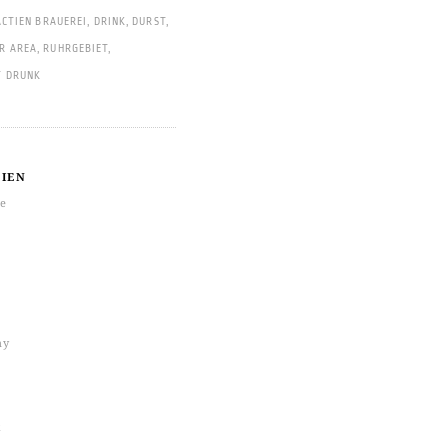
CTIEN BRAUEREI
,
DRINK
,
DURST
,
R AREA
,
RUHRGEBIET
,
T DRUNK
IEN
re
hy
k