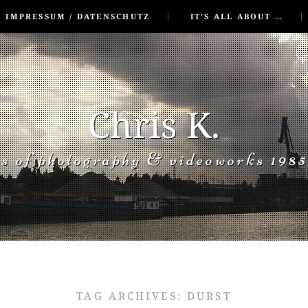
IMPRESSUM / DATENSCHUTZ
IT’S ALL ABOUT …
Chris K.
rs of photography & videoworks 1985
TAG ARCHIVES:
DURST