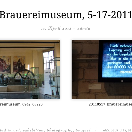
Brauereimuseum, 5-17-201
13. April 2013
—
admin
ereimuseum_0942_08925
20110517_Brauereimus
sted in
art
,
exhibition
,
photography
,
project
|
TAGS:
BEER CITY
,
BE