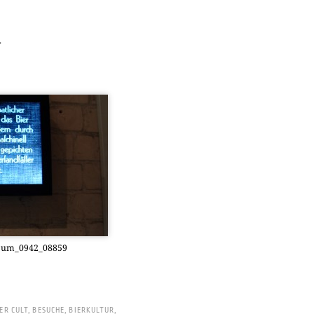
1
eum_0942_08859
ER CULT
,
BESUCHE
,
BIERKULTUR
,