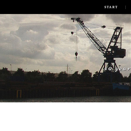
SKIP TO CONLANDSCAPET
MENU
START
40 yea