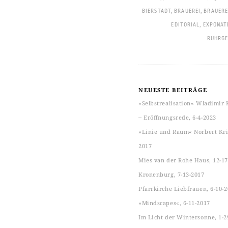
BIERSTADT
,
BRAUEREI
,
BRAUERE
EDITORIAL
,
EXPONAT
RUHRGE
NEUESTE BEITRÄGE
»Selbstrealisation« Wladimir 
‒ Eröffnungsrede, 6-4-2023
»Linie und Raum« Norbert Kric
2017
Mies van der Rohe Haus, 12-17
Kronenburg, 7-13-2017
Pfarrkirche Liebfrauen, 6-10-
»Mindscapes«, 6-11-2017
Im Licht der Wintersonne, 1-2