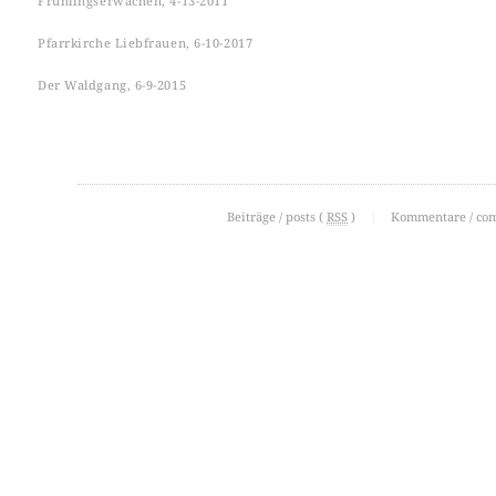
Frühlingserwachen, 4-13-2011
Pfarrkirche Liebfrauen, 6-10-2017
Der Waldgang, 6-9-2015
Beiträge / posts (
RSS
)
|
Kommentare / co