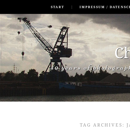
SKIP TO CONLANDSCAPET
MENU
START
IMPRESSUM / DATENSC
Ch
40 years of photogra
TAG ARCHIVES:
J