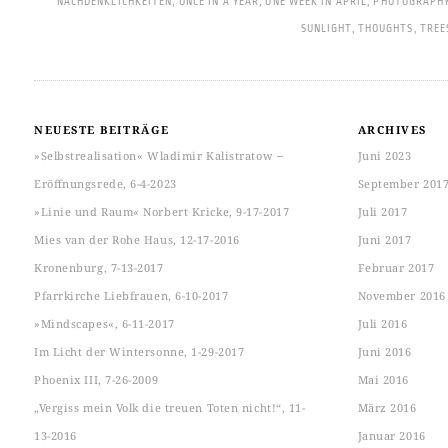
NACHDENKLICHKEITEN
,
ONCE IN A YEAR
,
ONE WEEK IN APRIL
,
PHOTOGRAPH
SUNLIGHT
,
THOUGHTS
,
TREE
NEUESTE BEITRÄGE
ARCHIVES
»Selbstrealisation« Wladimir Kalistratow ‒
Juni 2023
Eröffnungsrede, 6-4-2023
September 201
»Linie und Raum« Norbert Kricke, 9-17-2017
Juli 2017
Mies van der Rohe Haus, 12-17-2016
Juni 2017
Kronenburg, 7-13-2017
Februar 2017
Pfarrkirche Liebfrauen, 6-10-2017
November 2016
»Mindscapes«, 6-11-2017
Juli 2016
Im Licht der Wintersonne, 1-29-2017
Juni 2016
Phoenix III, 7-26-2009
Mai 2016
„Vergiss mein Volk die treuen Toten nicht!“, 11-
März 2016
13-2016
Januar 2016