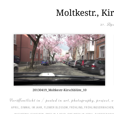
Moltkestr., Ki
27. Apr
20130419_­Molt­ke­str-Kirsch­blü­te_10
Veröffentlicht in / posted in
art
,
photography
,
project
,
v
APRIL
,
EINMAL IM JAHR
,
FLOWER BLOSSOM
,
FRÜHLING
,
FRÜHLINGSERWACHEN