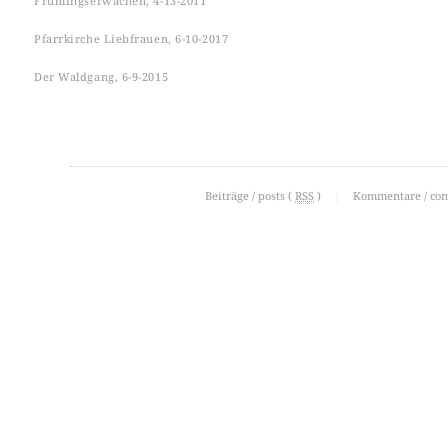
Frühlingserwachen, 4-13-2011
Pfarrkirche Liebfrauen, 6-10-2017
Der Waldgang, 6-9-2015
Beiträge / posts (
RSS
)
|
Kommentare / co