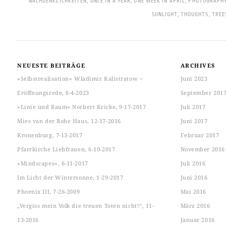
NACHDENKLICHKEITEN
,
ONCE IN A YEAR
,
ONE WEEK IN APRIL
,
PHOTOGRAPH
SUNLIGHT
,
THOUGHTS
,
TREE
NEUESTE BEITRÄGE
ARCHIVES
»Selbstrealisation« Wladimir Kalistratow ‒
Juni 2023
Eröffnungsrede, 6-4-2023
September 201
»Linie und Raum« Norbert Kricke, 9-17-2017
Juli 2017
Mies van der Rohe Haus, 12-17-2016
Juni 2017
Kronenburg, 7-13-2017
Februar 2017
Pfarrkirche Liebfrauen, 6-10-2017
November 2016
»Mindscapes«, 6-11-2017
Juli 2016
Im Licht der Wintersonne, 1-29-2017
Juni 2016
Phoenix III, 7-26-2009
Mai 2016
„Vergiss mein Volk die treuen Toten nicht!“, 11-
März 2016
13-2016
Januar 2016