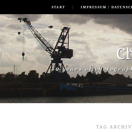
SKIP TO CONLANDSCAPET
MENU
START
IMPRESSUM / DATENSC
Ch
40 years of photogra
TAG ARCHI