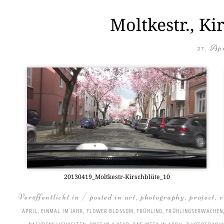
Moltkestr., Ki
27. Apr
20130419_­Molt­ke­str-Kirsch­blü­te_10
Veröffentlicht in / posted in
art
,
photography
,
project
,
v
APRIL
,
EINMAL IM JAHR
,
FLOWER BLOSSOM
,
FRÜHLING
,
FRÜHLINGSERWACHEN