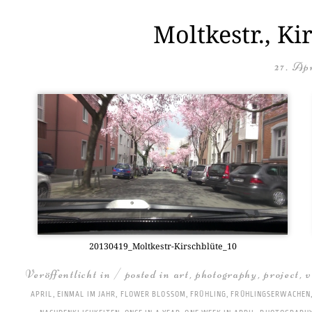
Moltkestr., Ki
27. Apr
20130419_­Molt­ke­str-Kirsch­blü­te_10
Veröffentlicht in / posted in
art
,
photography
,
project
,
v
APRIL
,
EINMAL IM JAHR
,
FLOWER BLOSSOM
,
FRÜHLING
,
FRÜHLINGSERWACHEN