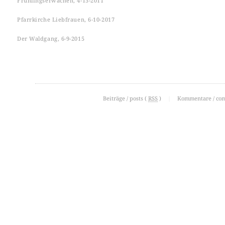
Frühlingserwachen, 4-13-2011
Pfarrkirche Liebfrauen, 6-10-2017
Der Waldgang, 6-9-2015
Beiträge / posts (
RSS
)
|
Kommentare / co