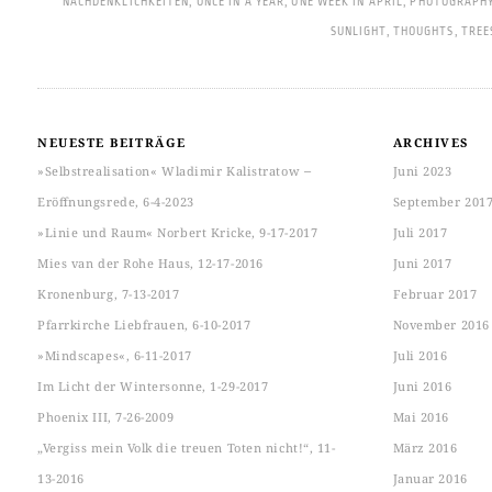
NACHDENKLICHKEITEN
,
ONCE IN A YEAR
,
ONE WEEK IN APRIL
,
PHOTOGRAPH
SUNLIGHT
,
THOUGHTS
,
TREE
NEUESTE BEITRÄGE
ARCHIVES
»Selbstrealisation« Wladimir Kalistratow ‒
Juni 2023
Eröffnungsrede, 6-4-2023
September 201
»Linie und Raum« Norbert Kricke, 9-17-2017
Juli 2017
Mies van der Rohe Haus, 12-17-2016
Juni 2017
Kronenburg, 7-13-2017
Februar 2017
Pfarrkirche Liebfrauen, 6-10-2017
November 2016
»Mindscapes«, 6-11-2017
Juli 2016
Im Licht der Wintersonne, 1-29-2017
Juni 2016
Phoenix III, 7-26-2009
Mai 2016
„Vergiss mein Volk die treuen Toten nicht!“, 11-
März 2016
13-2016
Januar 2016