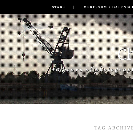
SKIP TO CONLANDSCAPET
MENU
START
IMPRESSUM / DATENSC
Ch
40 years of photogra
TAG ARCHIV