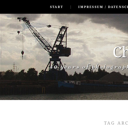
SKIP TO CONLANDSCAPET
MENU
START
IMPRESSUM / DATENSC
Ch
40 years of photogra
TAG AR