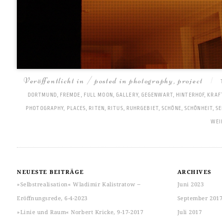
Veröffentlicht in / posted in
photography
,
project
|
DORTMUND
,
FREMDE
,
FULL MOON
,
GALLERY
,
GEGENWART
,
HINTERHOF
,
KRAF
PHOTOGRAPHY
,
PLACES
,
RITEN
,
RITUS
,
RUHRGEBIET
,
SCHÖNE
,
SCHÖNHEIT
,
S
WEI
NEUESTE BEITRÄGE
ARCHIVES
»Selbstrealisation« Wladimir Kalistratow ‒
Juni 2023
Eröffnungsrede, 6-4-2023
September 201
»Linie und Raum« Norbert Kricke, 9-17-2017
Juli 2017