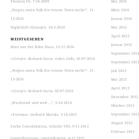
Phoenix III, 7-26-2009
Mai 2016
„Vergiss mein Volk die treuen Toten nicht!“, 11-
März 2016
13-2016
Januar 2016
Nightshift (Excerpt), 10-2-2010
Mai 2015
April 2015
MEISTGESEHEN
Januar 2015
Mies van der Rohe Haus, 12-17-2016
September 201
»Circuit« Richard Serra, video stills, 05-07-2016
September 201
„Vergiss mein Volk die treuen Toten nicht!“, 11-
Juli 2013
13-2016
Mai 2013
April 2013
»Circuit« Richard Serra, 05-07-2016
Dezember 2012
„Wuchtend und weh …“, 5-16-2014
Oktober 2012
September 201
»Fortuna« Gerhard Marcks, 3-18-2015
August 2012
Zeche Consolidation, Schacht VIII, 9-11-2012
Februar 2011
Gentrifizierung / gentrification, 4-12-2015