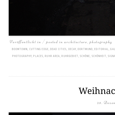
Veröffentlicht in / posted in
architecture
,
photography
BOOMTOWN
,
CUTTING EDGE
,
DEAD CITIES
,
DECAY
,
DORTMUND
,
EDITORIAL
,
GA
PHOTOGRAPHY
,
PLACES
,
RUHR AREA
,
RUHRGEBIET
,
SCHÖNE
,
SCHÖNHEIT
,
SIGN
Weihnach
25. Deze