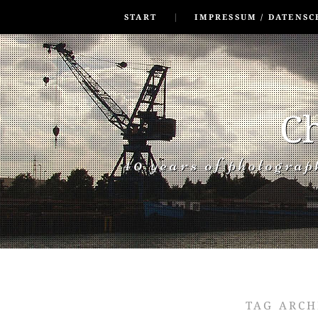
SKIP TO CONLANDSCAPET
MENU
START
IMPRESSUM / DATENSC
Ch
40 years of photogra
TAG ARCH