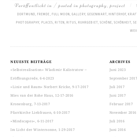
Veröffentlicht in / posted in
photography
,
project
|
DORTMUND
,
FREMDE
,
FULL MOON
,
GALLERY
,
GEGENWART
,
HINTERHOF
,
KRAF
PHOTOGRAPHY
,
PLACES
,
RITEN
,
RITUS
,
RUHRGEBIET
,
SCHÖNE
,
SCHÖNHEIT
,
S
WEI
NEUESTE BEITRÄGE
ARCHIVES
»Selbstrealisation« Wladimir Kalistratow ‒
Juni 2023
Eröffnungsrede, 6-4-2023
September 201
»Linie und Raum« Norbert Kricke, 9-17-2017
Juli 2017
Mies van der Rohe Haus, 12-17-2016
Juni 2017
Kronenburg, 7-13-2017
Februar 2017
Pfarrkirche Liebfrauen, 6-10-2017
November 2016
»Mindscapes«, 6-11-2017
Juli 2016
Im Licht der Wintersonne, 1-29-2017
Juni 2016