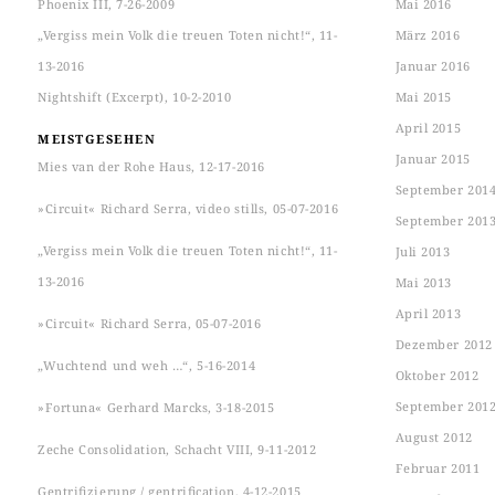
Phoenix III, 7-26-2009
Mai 2016
„Vergiss mein Volk die treuen Toten nicht!“, 11-
März 2016
13-2016
Januar 2016
Nightshift (Excerpt), 10-2-2010
Mai 2015
April 2015
MEISTGESEHEN
Januar 2015
Mies van der Rohe Haus, 12-17-2016
September 201
»Circuit« Richard Serra, video stills, 05-07-2016
September 201
„Vergiss mein Volk die treuen Toten nicht!“, 11-
Juli 2013
13-2016
Mai 2013
April 2013
»Circuit« Richard Serra, 05-07-2016
Dezember 2012
„Wuchtend und weh …“, 5-16-2014
Oktober 2012
September 201
»Fortuna« Gerhard Marcks, 3-18-2015
August 2012
Zeche Consolidation, Schacht VIII, 9-11-2012
Februar 2011
Gentrifizierung / gentrification, 4-12-2015