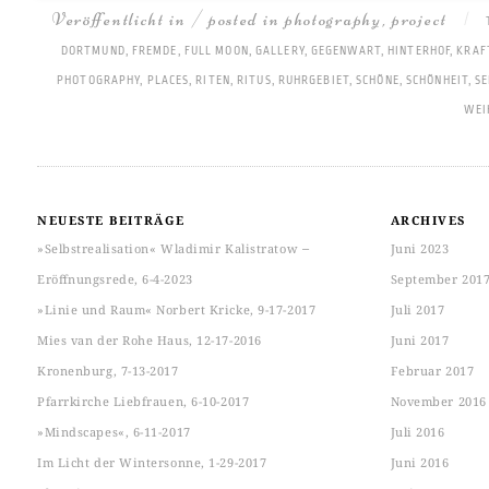
Veröffentlicht in / posted in
photography
,
project
|
DORTMUND
,
FREMDE
,
FULL MOON
,
GALLERY
,
GEGENWART
,
HINTERHOF
,
KRAF
PHOTOGRAPHY
,
PLACES
,
RITEN
,
RITUS
,
RUHRGEBIET
,
SCHÖNE
,
SCHÖNHEIT
,
S
WEI
NEUESTE BEITRÄGE
ARCHIVES
»Selbstrealisation« Wladimir Kalistratow ‒
Juni 2023
Eröffnungsrede, 6-4-2023
September 201
»Linie und Raum« Norbert Kricke, 9-17-2017
Juli 2017
Mies van der Rohe Haus, 12-17-2016
Juni 2017
Kronenburg, 7-13-2017
Februar 2017
Pfarrkirche Liebfrauen, 6-10-2017
November 2016
»Mindscapes«, 6-11-2017
Juli 2016
Im Licht der Wintersonne, 1-29-2017
Juni 2016