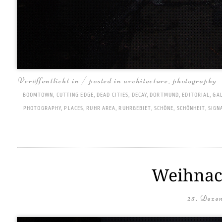
Veröffentlicht in / posted in
architecture
,
photography
BOOMTOWN
,
CUTTING EDGE
,
DEAD CITIES
,
DECAY
,
DORTMUND
,
EDITORIAL
,
GA
PHOTOGRAPHY
,
PLACES
,
RUHR AREA
,
RUHRGEBIET
,
SCHÖNE
,
SCHÖNHEIT
,
SIGN
Weihnach
25. Deze