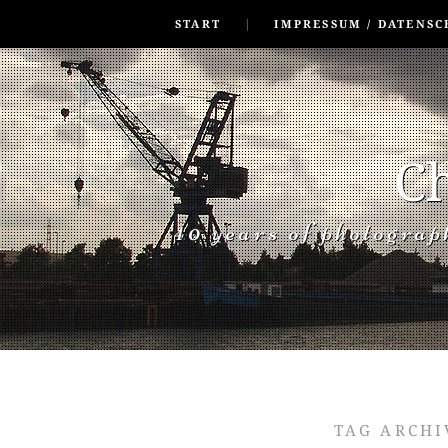
SKIP TO CONLANDSCAPET
MENU
START
IMPRESSUM / DATENSC
Ch
40 years of photogra
TAG ARCHI